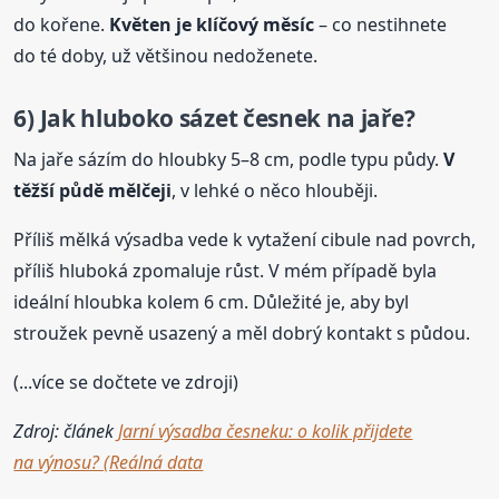
do kořene.
Květen je klíčový měsíc
– co nestihnete
do té doby, už většinou nedoženete.
6) Jak hluboko sázet česnek na jaře?
Na jaře sázím do hloubky 5–8 cm, podle typu půdy.
V
těžší půdě mělčeji
, v lehké o něco hlouběji.
Příliš mělká výsadba vede k vytažení cibule nad povrch,
příliš hluboká zpomaluje růst. V mém případě byla
ideální hloubka kolem 6 cm. Důležité je, aby byl
stroužek pevně usazený a měl dobrý kontakt s půdou.
(...více se dočtete ve zdroji)
Zdroj: článek
Jarní výsadba česneku: o kolik přijdete
na výnosu? (Reálná data