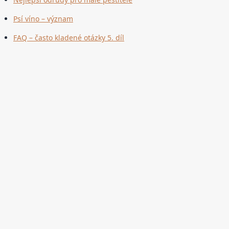
Psí víno – význam
FAQ – často kladené otázky 5. díl