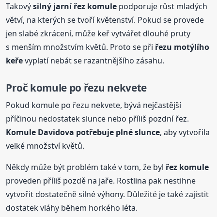
Takový
silný
jarní
řez komule
podporuje růst mladých
větví, na kterých se tvoří květenství. Pokud se provede
jen slabé zkrácení, může keř vytvářet dlouhé pruty
s menším množstvím květů. Proto se při
řezu motýlího
keře
vyplatí nebát se razantnějšího zásahu.
Proč komule po řezu nekvete
Pokud komule po řezu nekvete, bývá nejčastější
příčinou nedostatek slunce nebo příliš pozdní řez.
Komule Davidova potřebuje plné slunce
, aby vytvořila
velké množství květů.
Někdy může být problém také v tom, že byl
řez komule
proveden příliš pozdě na jaře. Rostlina pak nestihne
vytvořit dostatečně silné výhony. Důležité je také zajistit
dostatek vláhy během horkého léta.