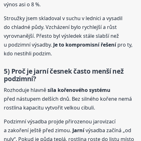
výnos asi o 8 %.
Stroužky jsem skladoval v suchu v lednici a vysadil
do chladné půdy. Vzcházení bylo rychlejší a růst
vyrovnanější. Přesto byl výsledek stále slabší než
u podzimní výsadby.
Je to kompromisní řešení
pro ty,
kdo nestihli podzim.
5) Proč je
jarní
česnek často menší než
podzimní?
Rozhoduje hlavně
síla kořenového systému
před nástupem delších dnů. Bez silného kořene nemá
rostlina kapacitu vytvořit velkou cibuli.
Podzimní výsadba projde přirozenou jarovizací
a zakoření ještě před zimou.
Jarní
výsadba začíná „od
nuly“. Pokud je půda teplá, rostlina roste do listu místo