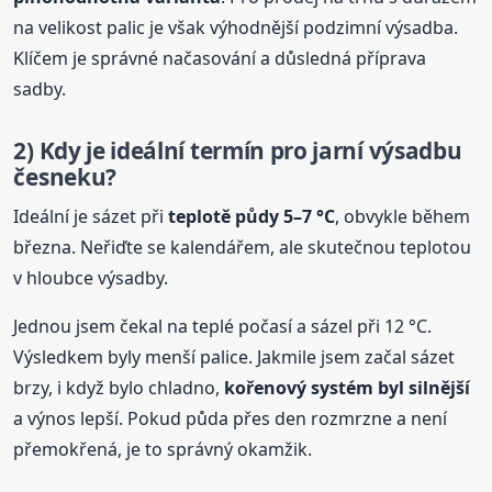
na velikost palic je však výhodnější podzimní výsadba.
Klíčem je správné načasování a důsledná příprava
sadby.
2) Kdy je ideální termín pro
jarní
výsadbu
česneku?
Ideální je sázet při
teplotě půdy 5–7 °C
, obvykle během
března. Neřiďte se kalendářem, ale skutečnou teplotou
v hloubce výsadby.
Jednou jsem čekal na teplé počasí a sázel při 12 °C.
Výsledkem byly menší palice. Jakmile jsem začal sázet
brzy, i když bylo chladno,
kořenový systém byl silnější
a výnos lepší. Pokud půda přes den rozmrzne a není
přemokřená, je to správný okamžik.