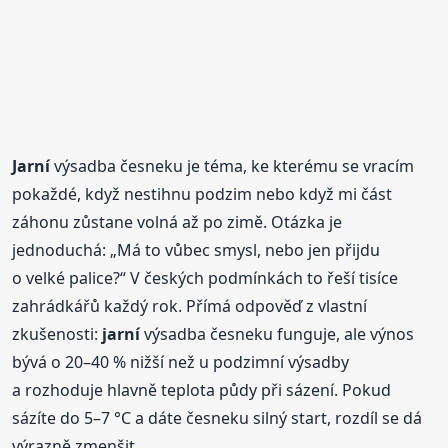
Jarní
výsadba česneku je téma, ke kterému se vracím
pokaždé, když nestihnu podzim nebo když mi část
záhonu zůstane volná až po zimě. Otázka je
jednoduchá: „Má to vůbec smysl, nebo jen přijdu
o velké palice?“ V českých podmínkách to řeší tisíce
zahrádkářů každý rok. Přímá odpověď z vlastní
zkušenosti:
jarní
výsadba česneku funguje, ale výnos
bývá o 20–40 % nižší než u podzimní výsadby
a rozhoduje hlavně teplota půdy při sázení. Pokud
sázíte do 5–7 °C a dáte česneku silný start, rozdíl se dá
výrazně zmenšit.