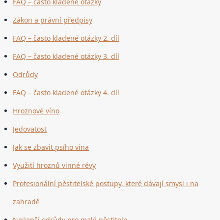
FAQ – často kladené otázky
Zákon a právní předpisy
FAQ – často kladené otázky 2. díl
FAQ – často kladené otázky 3. díl
Odrůdy
FAQ – často kladené otázky 4. díl
Hroznové víno
Jedovatost
Jak se zbavit psího vína
Využití hroznů vinné révy
Profesionální pěstitelské postupy, které dávají smysl i na
zahradě
Nejlepší odrůdy pro malé pěstitele