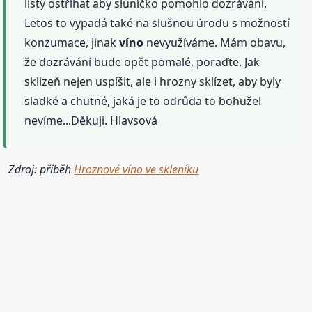
listy ostříhat aby sluníčko pomohlo dozrávání.
Letos to vypadá také na slušnou úrodu s možností
konzumace, jinak
víno
nevyužíváme. Mám obavu,
že dozrávání bude opět pomalé, poraďte. Jak
sklizeň nejen uspíšit, ale i hrozny sklízet, aby byly
sladké a chutné, jaká je to odrůda to bohužel
nevíme...Děkuji. Hlavsová
Zdroj: příběh
Hroznové víno ve skleníku