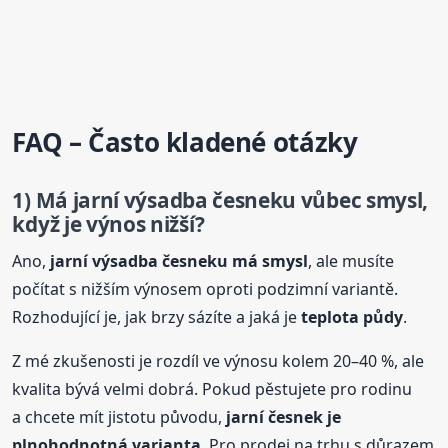
FAQ – Často kladené otázky
1) Má
jarní
výsadba česneku vůbec smysl,
když je výnos nižší?
Ano,
jarní
výsadba česneku má smysl
, ale musíte
počítat s nižším výnosem oproti podzimní variantě.
Rozhodující je, jak brzy sázíte a jaká je
teplota půdy
.
Z mé zkušenosti je rozdíl ve výnosu kolem 20–40 %, ale
kvalita bývá velmi dobrá. Pokud pěstujete pro rodinu
a chcete mít jistotu původu,
jarní
česnek je
plnohodnotná varianta
. Pro prodej na trhu s důrazem