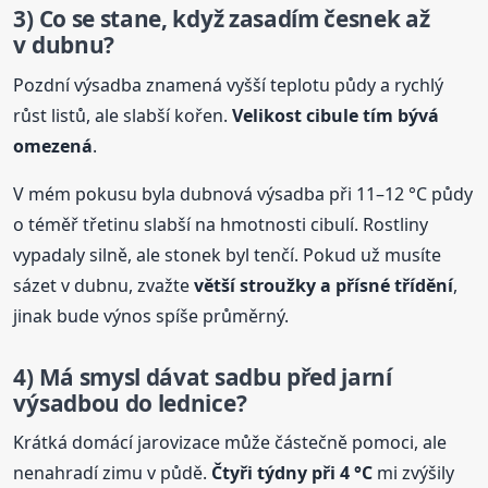
3) Co se stane, když zasadím česnek až
v dubnu?
Pozdní výsadba znamená vyšší teplotu půdy a rychlý
růst listů, ale slabší kořen.
Velikost cibule tím bývá
omezená
.
V mém pokusu byla dubnová výsadba při 11–12 °C půdy
o téměř třetinu slabší na hmotnosti cibulí. Rostliny
vypadaly silně, ale stonek byl tenčí. Pokud už musíte
sázet v dubnu, zvažte
větší stroužky a přísné třídění
,
jinak bude výnos spíše průměrný.
4) Má smysl dávat sadbu před
jarní
výsadbou do lednice?
Krátká domácí jarovizace může částečně pomoci, ale
nenahradí zimu v půdě.
Čtyři týdny při 4 °C
mi zvýšily