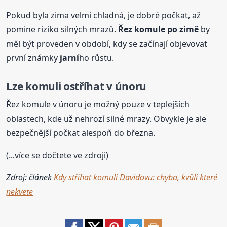
Pokud byla zima velmi chladná, je dobré počkat, až
pomine riziko silných mrazů.
Řez komule po zimě
by
měl být proveden v období, kdy se začínají objevovat
první známky
jarní
ho růstu.
Lze komuli ostříhat v únoru
Řez komule v únoru je možný pouze v teplejších
oblastech, kde už nehrozí silné mrazy. Obvykle je ale
bezpečnější počkat alespoň do března.
(...více se dočtete ve zdroji)
Zdroj: článek
Kdy stříhat komuli Davidovu: chyba, kvůli které
nekvete