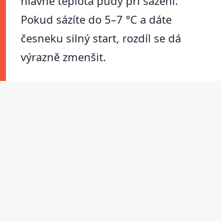
hlavně teplota půdy při sázení.
Pokud sázíte do 5–7 °C a dáte
česneku silný start, rozdíl se dá
výrazně zmenšit.