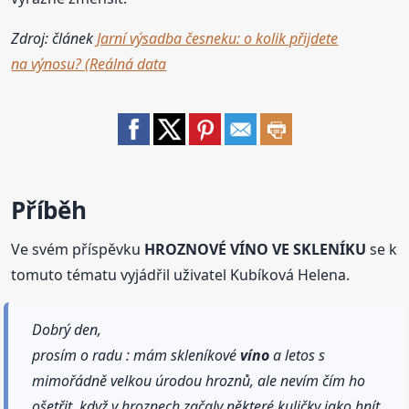
Zdroj: článek
Jarní výsadba česneku: o kolik přijdete
na výnosu? (Reálná data
Příběh
Ve svém příspěvku
HROZNOVÉ VÍNO VE SKLENÍKU
se k
tomuto tématu vyjádřil uživatel Kubíková Helena.
Dobrý den,
prosím o radu : mám skleníkové
víno
a letos s
mimořádně velkou úrodou hroznů, ale nevím čím ho
ošetřit, když v hroznech začaly některé kuličky jako hnít