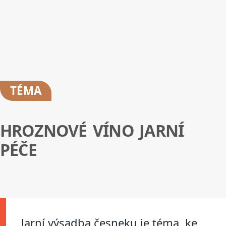
TÉMA
HROZNOVÉ VÍNO JARNÍ
PÉČE
Jarní výsadba česneku je téma, ke