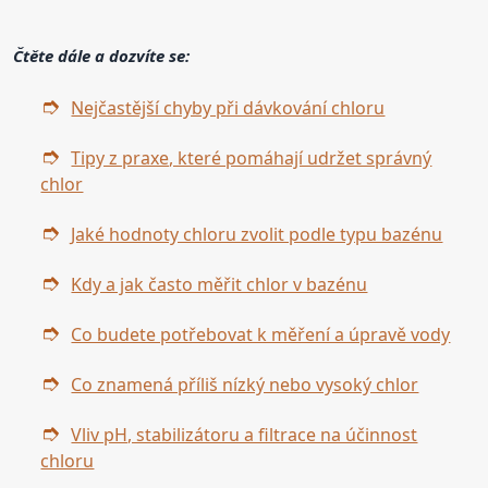
Čtěte dále a dozvíte se:
Nejčastější chyby při dávkování chloru
Tipy z praxe, které pomáhají udržet správný
chlor
Jaké hodnoty chloru zvolit podle typu bazénu
Kdy a jak často měřit chlor v bazénu
Co budete potřebovat k měření a úpravě vody
Co znamená příliš nízký nebo vysoký chlor
Vliv pH, stabilizátoru a filtrace na účinnost
chloru