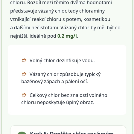
chloru. Rozdíl mezi těmito dvěma hodnotami
představuje vázaný chlor, tedy chloraminy
vznikající reakcí chloru s potem, kosmetikou
a dalšími nečistotami. Vázaný chlor by měl být co
nejnižší, ideálně pod
0,2 mg/l
.
Volný chlor dezinfikuje vodu.
Vázaný chlor způsobuje typický
bazénový zápach a pálení očí.
Celkový chlor bez znalosti volného
chloru neposkytuje úplný obraz.
Krok 5: Doplňte chlor správným