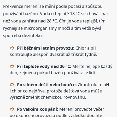
Frekvence měření se mění podle počasí a způsobu
používání bazénu. Voda o teplotě 18 °C se chová jinak
než voda zahřátá nad 28 °C. Čím je voda teplejší, tím
rychleji se mikroorganismy množí a tím větší bývá
spotřeba dezinfekce.
Při běžném letním provozu:
Chlor a pH
kontrolujte alespoň dvakrát až třikrát týdně.
Při teplotě vody nad 26 °C:
Měřte nejlépe každý
den, zejména pokud bazén používá více lidí.
Po silném dešti nebo bouřce:
Zkontrolujte pH
i chlor co nejdříve, protože dešťová voda může
výrazně změnit chemickou rovnováhu.
Po velkém koupání:
Měření proveďte večer
po ukončení provozu a podle výsledku doplňte