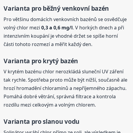
Varianta pro běžný venkovní bazén
Pro většinu domácích venkovních bazénů se osvědčuje
volný chlor mezi
0,3 a 0,6 mg/l
. V horkých dnech a při
intenzivním koupání je vhodné držet se spíše horní
části tohoto rozmezí a měřit každý den.
Varianta pro krytý bazén
V krytém bazénu chlor nerozkládá sluneční UV záření
tak rychle. Spotřeba proto může být nižší, současně ale
hrozí hromadění chloraminů a nepříjemného zápachu.
Pomáhá dobré větrání, správná filtrace a kontrola
rozdílu mezi celkovým a volným chlorem.
Varianta pro slanou vodu
Solinátor vyrábí chlor přímo ze soli, ale výsledkem je