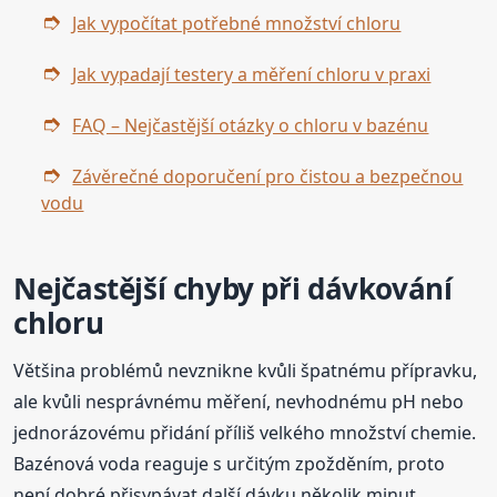
Jak vypočítat potřebné množství chloru
Jak vypadají testery a měření chloru v praxi
FAQ – Nejčastější otázky o chloru v bazénu
Závěrečné doporučení pro čistou a bezpečnou
vodu
Nejčastější chyby při dávkování
chloru
Většina problémů nevznikne kvůli špatnému přípravku,
ale kvůli nesprávnému měření, nevhodnému pH nebo
jednorázovému přidání příliš velkého množství chemie.
Bazénová voda reaguje s určitým zpožděním, proto
není dobré přisypávat další dávku několik minut